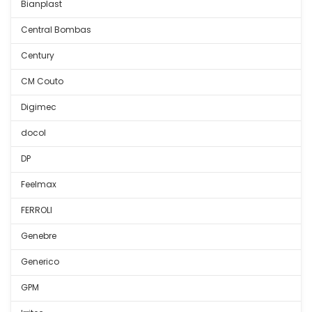
Bianplast
Central Bombas
Century
CM Couto
Digimec
docol
DP
Feelmax
FERROLI
Genebre
Generico
GPM