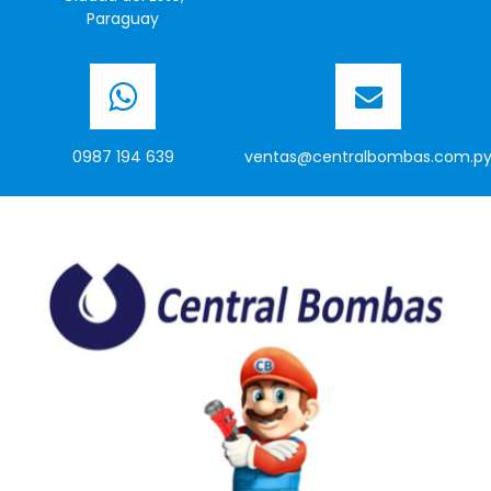
Paraguay
0987 194 639
ventas@centralbombas.com.p