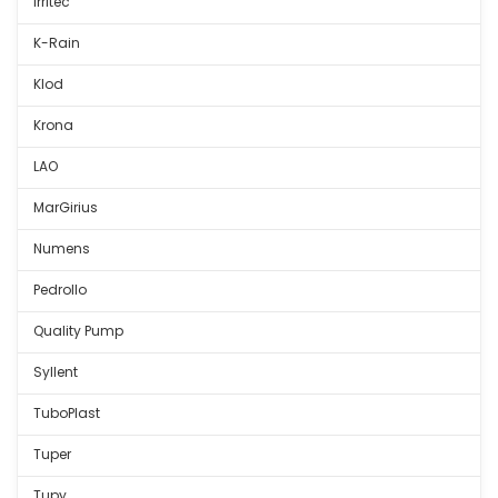
Irritec
K-Rain
Klod
Krona
LAO
MarGirius
Numens
Pedrollo
Quality Pump
Syllent
TuboPlast
Tuper
Tupy