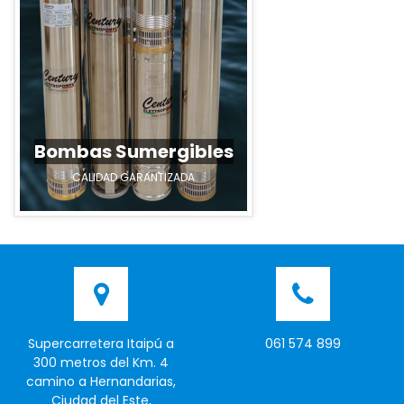
Bombas Sumergibles
CALIDAD GARANTIZADA
Supercarretera Itaipú a
061 574 899
300 metros del Km. 4
camino a Hernandarias,
Ciudad del Este,