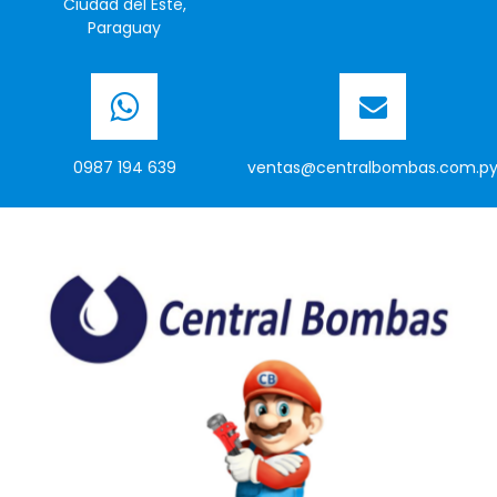
Ciudad del Este,
Paraguay
0987 194 639
ventas@centralbombas.com.p