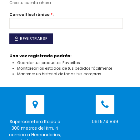
Crea tu cuenta ahora...
Correo Electrónico
*
:
REGISTRARSE
Una vez registrado podrás:
Guardar tus productos Favoritos
Monitorear los estados de tus pedidos fácilmente
Mantener un historial de todas tus compras
Supercarretera Itaipú a
061 574 899
300 metros del Km. 4
camino a Hernandarias,