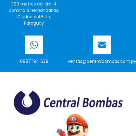
300 metros del Km. 4
camino a Hernandarias,
Ciudad del Este,
Paraguay
0987 194 639
ventas@centralbombas.com.p